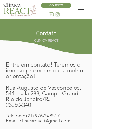
CONTATO
Contato
CLÍNICA REACT
Entre em contato! Teremos o
imenso prazer em dar a melhor
orientação!
Rua Augusto de Vasconcelos,
544 - sala 288,
Campo Grande
Rio de Janeiro/RJ
23050-340
Telefone: (21) 97675-8517
Email: clinicareact@gmail.com